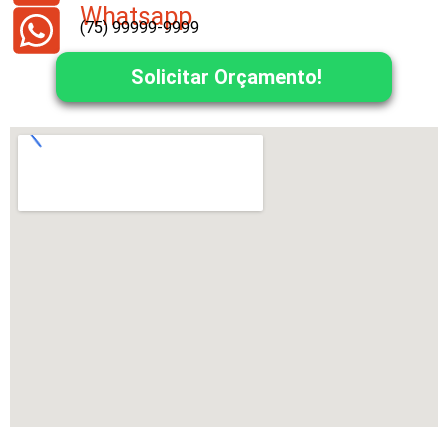
Whatsapp
(75) 99999-9999
Solicitar Orçamento!