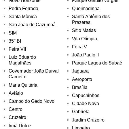
Novo Horizonte
Parque Getúlio Vargas
Pedra Ferrada
Queimadinha
Santa Mônica
Santo Antônio dos
Prazeres
São João do Cazumbá
Sítio Matias
SIM
Vila Olímpia
35° BI
Feira V
Feira VII
João Paulo II
Luiz Eduardo
Magalhães
Parque Lagoa do Subaé
Governador João Durval
Jaguara
Carneiro
Aeroporto
Maria Quitéria
Brasília
Aviário
Capuchinhos
Campo do Gado Novo
Cidade Nova
Centro
Gabriela
Cruzeiro
Jardim Cruzeiro
Irmã Dulce
Limoeiro