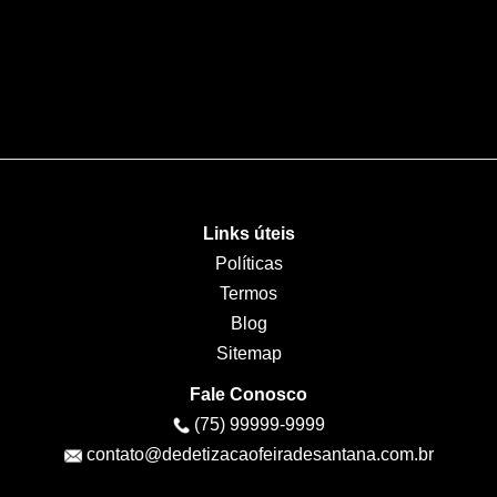
Serviços
Instalação de Ar Condicionado
Manutenção de Ar Condicionado
Limpeza de Ar Condicionado
Links úteis
Políticas
Termos
Blog
Sitemap
Fale Conosco
(75) 99999-9999
contato@dedetizacaofeiradesantana.com.br